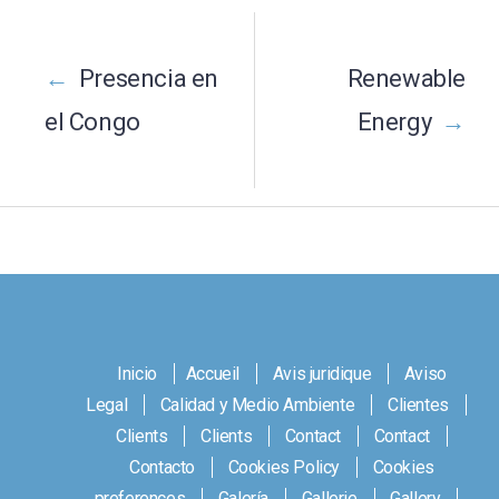
Post
navigation
←
Presencia en
Renewable
el Congo
Energy
→
Inicio
Accueil
Avis juridique
Aviso
Legal
Calidad y Medio Ambiente
Clientes
Clients
Clients
Contact
Contact
Contacto
Cookies Policy
Cookies
preferences
Galería
Gallerie
Gallery