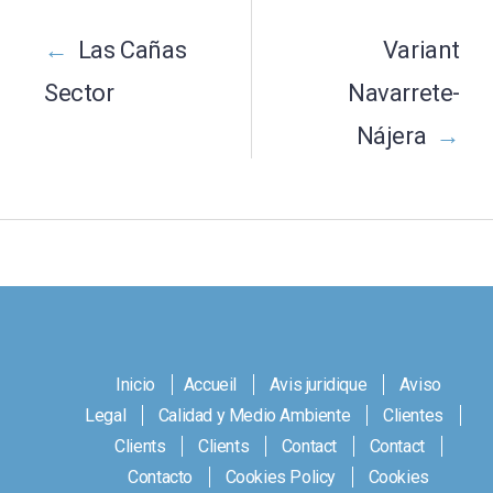
Post
navigation
←
Las Cañas
Variant
Sector
Navarrete-
Nájera
→
Inicio
Accueil
Avis juridique
Aviso
Legal
Calidad y Medio Ambiente
Clientes
Clients
Clients
Contact
Contact
Contacto
Cookies Policy
Cookies