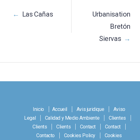
Post
navigation
←
Las Cañas
Urbanisation
Bretón
Siervas
→
Inicio
Accueil
Avis juridique
Aviso
Legal
Calidad y Medio Ambiente
Clientes
Clients
Clients
Contact
Contact
Contacto
Cookies Policy
Cookies