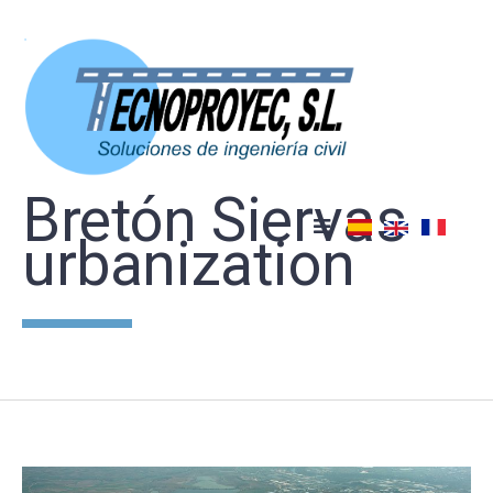
Skip
to
content
Bretón Siervas
urbanization